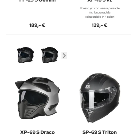
casco jet con visiera parasole
chiusura rapida
disponibile in 4 colori
189,- €
129,- €
XP-69 S Draco
SP-69 S Triton