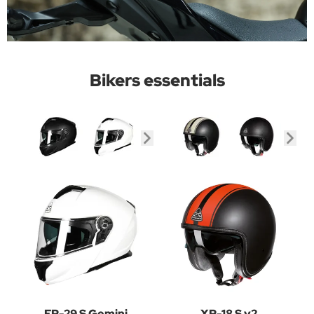
Bikers essentials
FP-29 S Gemini
XP-18 S v2