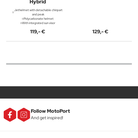
Hybrid
Jethelmet with detachable chinpart
and peak
Polycarbonate helmet
With integrated sun visor
119,- €
129,- €
Follow MotoPort
And get inspired!