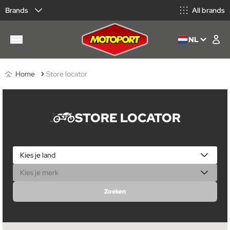
Brands
All brands
NL
Home
Store locator
STORE LOCATOR
Zoeken