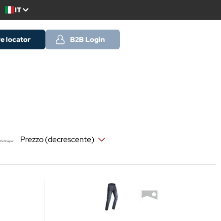
IT
e locator
B2B Login
Ordina per: