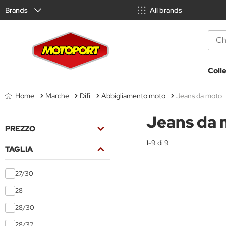
Brands
All brands
Coll
Home
Marche
Difi
Abbigliamento moto
Jeans da moto
Jeans da
PREZZO
1-9 di 9
TAGLIA
27/30
28
28/30
28/32