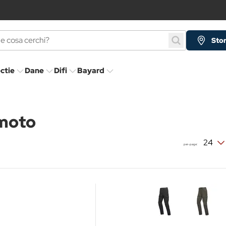
Stor
ectie
Dane
Difi
Bayard
 moto
per-page: