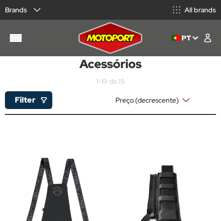
Brands
All brands
PT
Acessórios
1-19 do 19
Filter