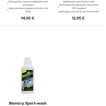
Detergente e impermeabilizante num
lubrificante para fechos éclair
só produto
Perfeitamente adequado para fechos
Ideal para lavar equipamento de mota
YKK Aquaseal
Dane
prolonga a vida útil do seu fecho éclair
14,95 €
12,95 €
Bionicry Sport-wash