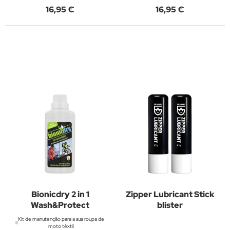
16,95 €
16,95 €
Bionicdry 2 in 1
Zipper Lubricant Stick
Wash&Protect
blister
Kit de manutenção para a sua roupa de
moto têxtil