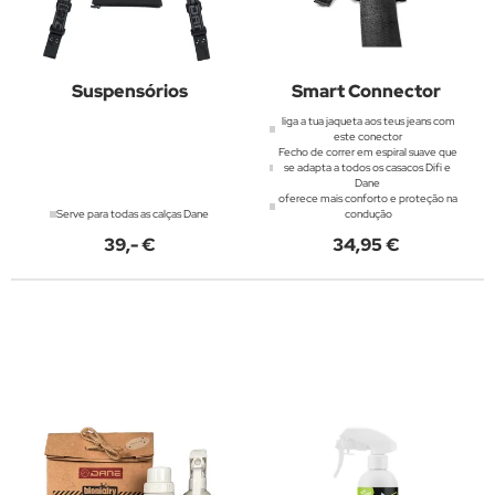
Suspensórios
Smart Connector
liga a tua jaqueta aos teus jeans com
este conector
Fecho de correr em espiral suave que
se adapta a todos os casacos Difi e
Dane
oferece mais conforto e proteção na
Serve para todas as calças Dane
condução
39,- €
34,95 €