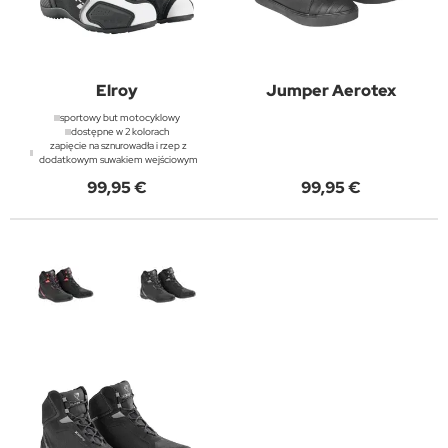
Elroy
Jumper Aerotex
sportowy but motocyklowy
dostępne w 2 kolorach
zapięcie na sznurowadła i rzep z
dodatkowym suwakiem wejściowym
99,95 €
99,95 €