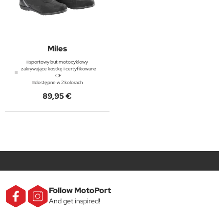
Miles
sportowy but motocyklowy
zakrywające kostkę i certyfikowane
CE
dostępne w 2 kolorach
89,95 €
Follow MotoPort
And get inspired!