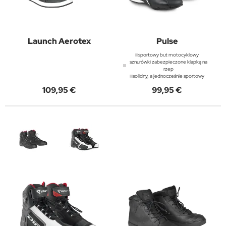
Launch Aerotex
Pulse
sportowy but motocyklowy
sznurówki zabezpieczone klapką na
rzep
solidny, a jednocześnie sportowy
109,95 €
99,95 €