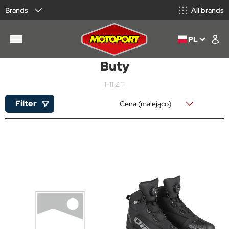
Brands
All brands
PL
Buty
1-11 Z 11
Filter