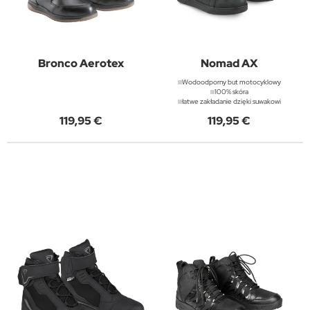
Bronco Aerotex
Nomad AX
Wodoodporny but motocyklowy
100% skóra
łatwe zakładanie dzięki suwakowi
119,95 €
119,95 €