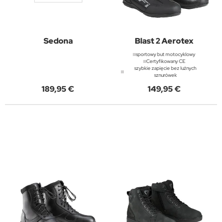
Sedona
Blast 2 Aerotex
sportowy but motocyklowy
Certyfikowany CE
szybkie zapięcie bez luźnych
sznurówek
189,95 €
149,95 €