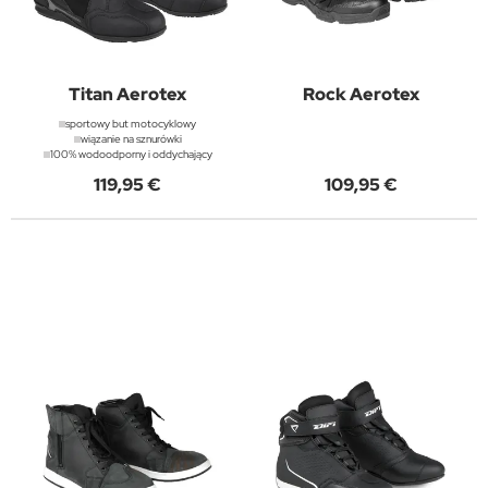
Titan Aerotex
Rock Aerotex
sportowy but motocyklowy
wiązanie na sznurówki
100% wodoodporny i oddychający
119,95 €
109,95 €