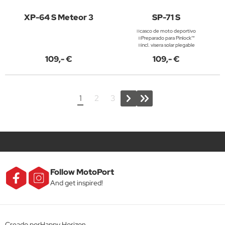
XP-64 S Meteor 3
SP-71 S
casco de moto deportivo
Preparado para Pinlock™
incl. visera solar plegable
109,- €
109,- €
1
2
3
Follow MotoPort
And get inspired!
Creado porHappy Horizon