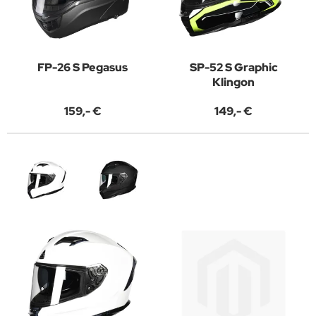
FP-26 S Pegasus
SP-52 S Graphic
Klingon
159,- €
149,- €