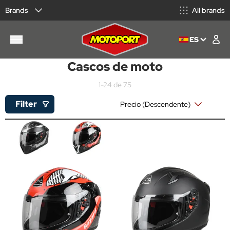
Brands
All brands
ES
Cascos de moto
1-24 de 75
Filter