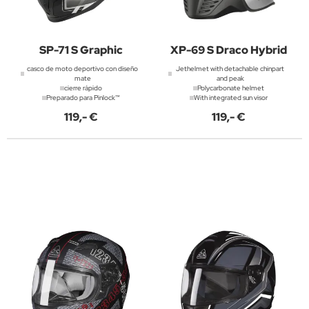
SP-71 S Graphic
XP-69 S Draco Hybrid
casco de moto deportivo con diseño
Jethelmet with detachable chinpart
mate
and peak
cierre rápido
Polycarbonate helmet
Preparado para Pinlock™
With integrated sun visor
119,- €
119,- €