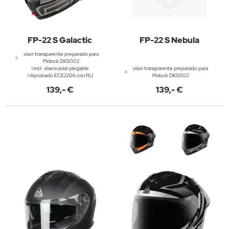
FP-22 S Galactic
FP-22 S Nebula
visor transparente preparado para
Pinlock DKS002
incl. visera solar plegable
visor transparente preparado para
Aprobado ECE2206 con P/J
Pinlock DKS002
139,- €
139,- €