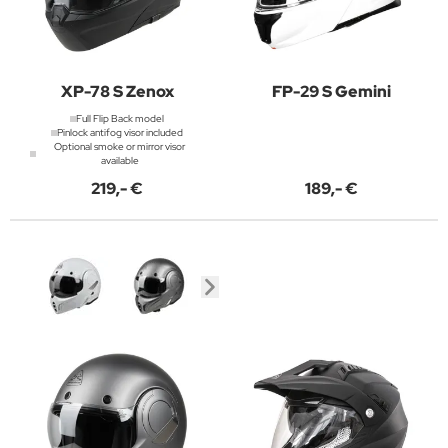
XP-78 S Zenox
FP-29 S Gemini
Full Flip Back model
Pinlock antifog visor included
Optional smoke or mirror visor
available
219,- €
189,- €