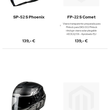
SP-52 S Phoenix
FP-22 S Comet
Visera transparente preparada para
Pinlock para DKS 002 Pinlock
Incluye visera solar plegable
ECE22/06 - Aprobado P/J
139,- €
139,- €