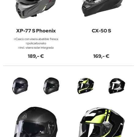
XP-77 S Phoenix
CX-50 S
Casco con visera abatible fresca
policarbonato
incl. visera solar integrada
189,- €
169,- €