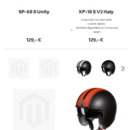
SP-68 S Unity
XP-18 S V2 Italy
casco jet con visor solar
cierre rápido
también disponible en 3 tonos de
negro
129,- €
129,- €