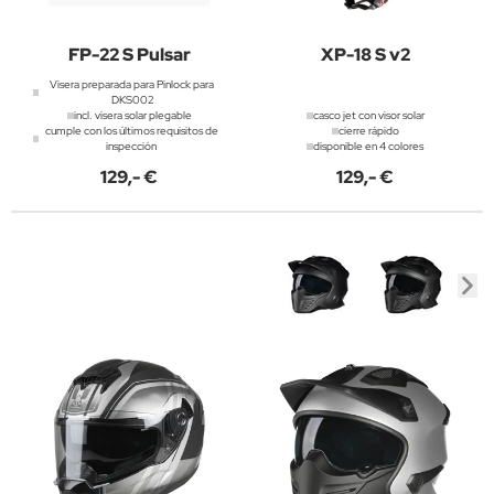
FP-22 S Pulsar
XP-18 S v2
Visera preparada para Pinlock para
DKS002
incl. visera solar plegable
casco jet con visor solar
cumple con los últimos requisitos de
cierre rápido
inspección
disponible en 4 colores
129,- €
129,- €