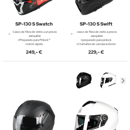
SP-130 S Swatch
SP-130 S Swift
Casco de fibra de vidrio a un precio
casco de fibra de vidrio a precio
asequible
asequible
Preparado para Pinlock™
preparado para pinlock
cierre rápido
2 tamaños de carcasa exterior
249,- €
229,- €