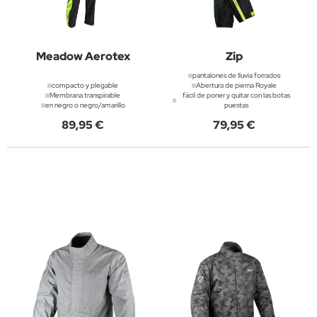
Meadow Aerotex
Zip
pantalones de lluvia forrados
compacto y plegable
Abertura de pierna Royale
Membrana transpirable
fácil de poner y quitar con las botas
en negro o negro/amarillo
puestas
89,95 €
79,95 €