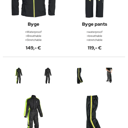
Byge
Byge pants
Waterproof
waterproof
Breathable
breathable
Stretchable
stretchable
149,- €
119,- €