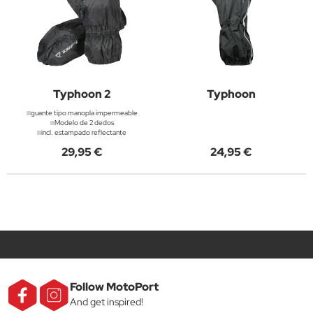
Typhoon 2
Typhoon
guante tipo manopla impermeable
Modelo de 2 dedos
incl. estampado reflectante
29,95 €
24,95 €
Follow MotoPort
And get inspired!