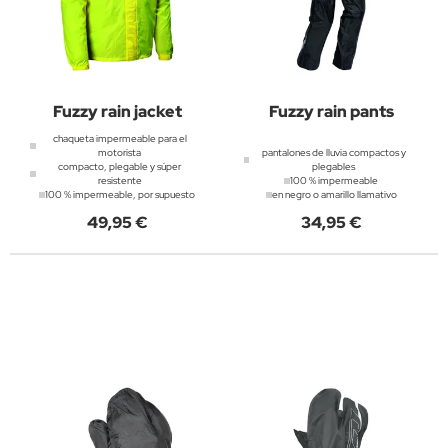
Fuzzy rain jacket
Fuzzy rain pants
chaqueta impermeable para el
motorista
pantalones de lluvia compactos y
compacto, plegable y súper
plegables
resistente
100 % impermeable
100 % impermeable, por supuesto
en negro o amarillo llamativo
49,95 €
34,95 €