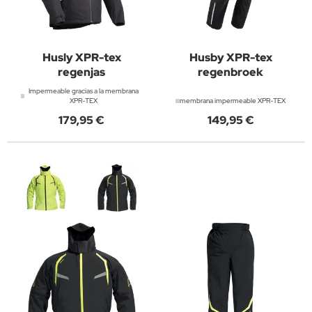
Husly XPR-tex
Husby XPR-tex
regenjas
regenbroek
Impermeable gracias a la membrana
XPR-TEX
membrana impermeable XPR-TEX
179,95 €
149,95 €