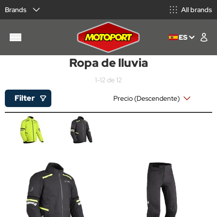
Brands
All brands
ES
Ropa de lluvia
1-12 de 12
Filter