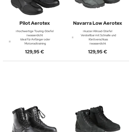
Pilot Aerotex
Navarra Low Aerotex
hochwertige Touring-Stiefel
kurzer Allroad-Stiefel
wasserdicht
Verstellbar mit Schnalle und
Ideal für Anfänger oder
Klettverschluss
Motorradtraining
wasserdicht
129,95 €
129,95 €