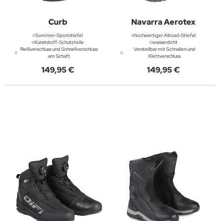
Curb
Navarra Aerotex
Sommer-Sportstiefel
hochwertiger Allroad-Stiefel
Kunststoff-Schutzteile
wasserdicht
Reißverschluss und Schnellverschluss
Verstellbar mit Schnallen und
am Schaft
Klettverschluss
149,95 €
149,95 €