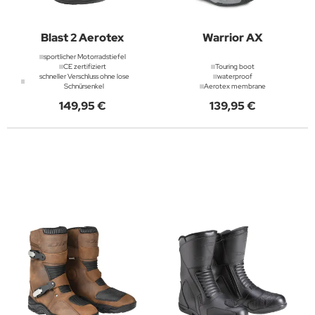
Blast 2 Aerotex
Warrior AX
sportlicher Motorradstiefel
CE zertifiziert
Touring boot
schneller Verschluss ohne lose
waterproof
Schnürsenkel
Aerotex membrane
149,95 €
139,95 €