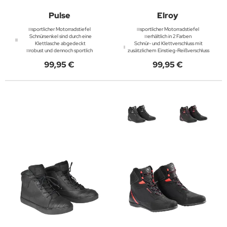
Pulse
Elroy
sportlicher Motorradstiefel
sportlicher Motorradstiefel
Schnürsenkel sind durch eine
erhältlich in 2 Farben
Klettlasche abgedeckt
Schnür- und Klettverschluss mit
robust und dennoch sportlich
zusätzlichem Einstieg-Reißverschluss
99,95 €
99,95 €