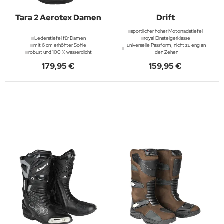
Tara 2 Aerotex Damen
Drift
sportlicher hoher Motorradstiefel
Lederstiefel für Damen
royal Einsteigerklasse
mit 6 cm erhöhter Sohle
universelle Passform, nicht zu eng an
robust und 100 % wasserdicht
den Zehen
179,95 €
159,95 €