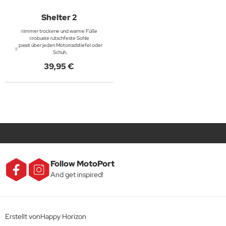
Shelter 2
immer trockene und warme Füße
robuste rutschfeste Sohle
passt über jeden Motorradstiefel oder
Schuh.
39,95 €
Follow MotoPort
And get inspired!
Erstellt vonHappy Horizon