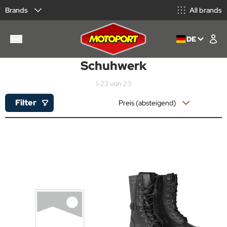
Brands
All brands
DE
Schuhwerk
1-23 von 23
Filter