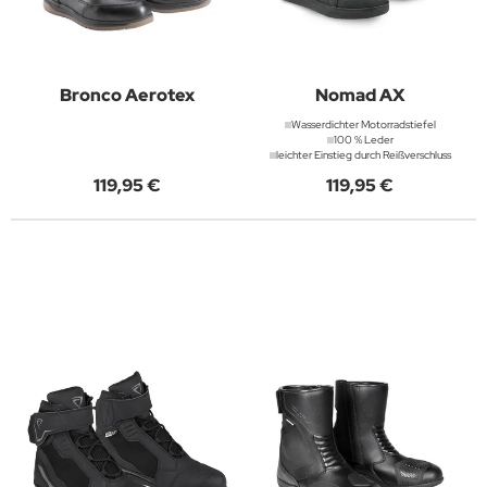
Bronco Aerotex
Nomad AX
Wasserdichter Motorradstiefel
100 % Leder
leichter Einstieg durch Reißverschluss
119,95 €
119,95 €