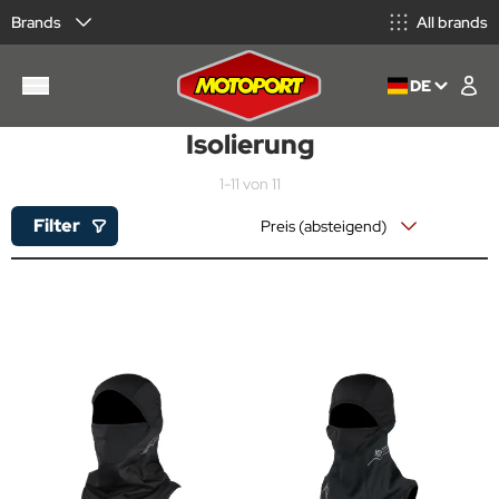
Brands
All brands
DE
Isolierung
1-11 von 11
Filter