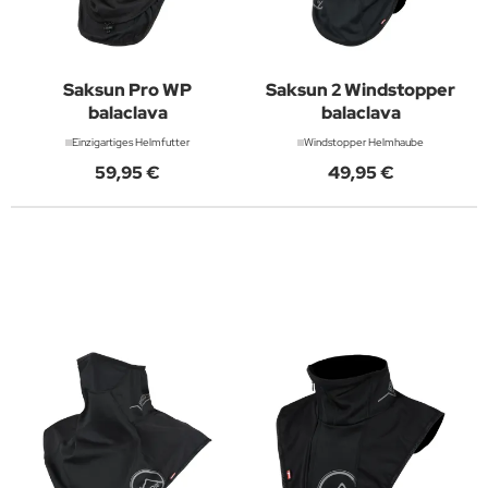
Saksun Pro WP
Saksun 2 Windstopper
balaclava
balaclava
Einzigartiges Helmfutter
Windstopper Helmhaube
59,95 €
49,95 €