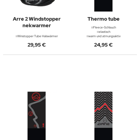
Arre 2 Windstopper
Thermo tube
nekwarmer
Fleece-Schlauch
elastisch
Winstopper Tube Halswärmer
warm und atmungsaktiv
29,95 €
24,95 €