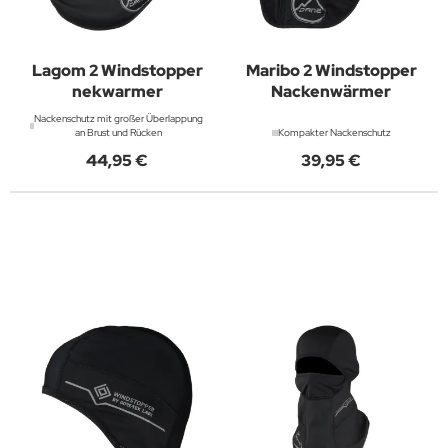
Lagom 2 Windstopper
Maribo 2 Windstopper
nekwarmer
Nackenwärmer
Nackenschutz mit großer Überlappung
an Brust und Rücken
Kompakter Nackenschutz
44,95 €
39,95 €