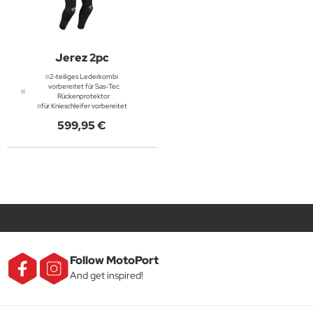
Jerez 2pc
2-teiliges Lederkombi
vorbereitet für Sas-Tec
Rückenprotektor
für Knieschleifer vorbereitet
599,95 €
Follow MotoPort
And get inspired!