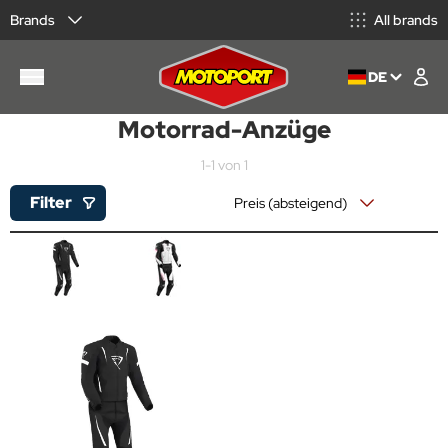
Brands
All brands
DE
Motorrad-Anzüge
1-1 von 1
Filter