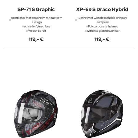
SP-71 S Graphic
XP-69 S Draco Hybrid
sportlicher Motorradhelm mit mattem
Jethelmet with detachable chinpart
Design
and peak
schneller Verschluss
Polycarbonate helmet
Pinlock bereit
With integrated sun visor
119,- €
119,- €