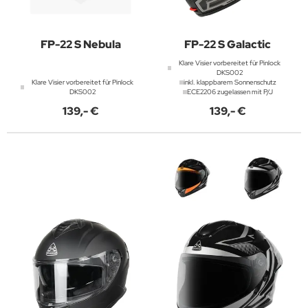
FP-22 S Nebula
FP-22 S Galactic
Klare Visier vorbereitet für Pinlock
DKS002
Klare Visier vorbereitet für Pinlock
inkl. klappbarem Sonnenschutz
DKS002
ECE2206 zugelassen mit P/J
139,- €
139,- €