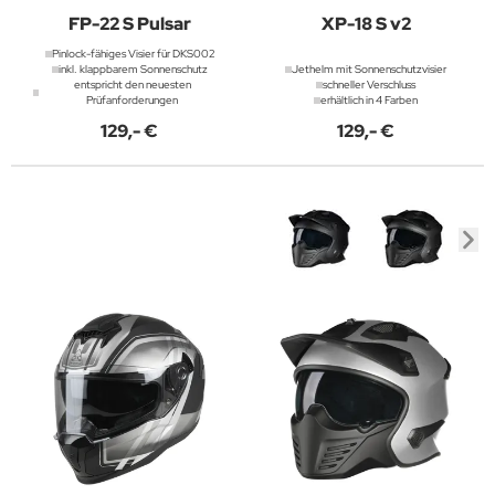
FP-22 S Pulsar
XP-18 S v2
Pinlock-fähiges Visier für DKS002
inkl. klappbarem Sonnenschutz
Jethelm mit Sonnenschutzvisier
entspricht den neuesten
schneller Verschluss
Prüfanforderungen
erhältlich in 4 Farben
129,- €
129,- €