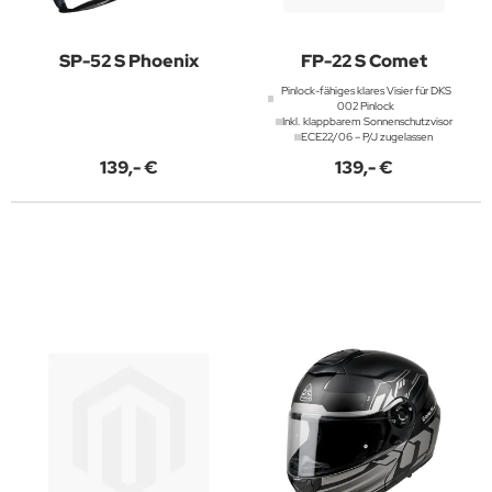
SP-52 S Phoenix
FP-22 S Comet
Pinlock-fähiges klares Visier für DKS
002 Pinlock
Inkl. klappbarem Sonnenschutzvisor
ECE22/06 – P/J zugelassen
139,- €
139,- €