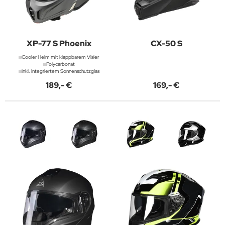
XP-77 S Phoenix
CX-50 S
Cooler Helm mit klappbarem Visier
Polycarbonat
inkl. integriertem Sonnenschutzglas
189,- €
169,- €