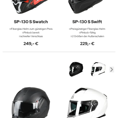
SP-130 S Swatch
SP-130 S Swift
Fiberglas-Helm zum günstigen Preis
Preisgünstiger Fiberglas-Helm
Pinlock bereit
Pinlock-fähig
schneller Verschluss
2 Größen der Außenschalen
249,- €
229,- €