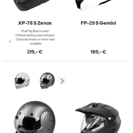
XP-78 S Zenox
FP-29 S Gemini
Full Flip Back model
Pinlock antifog visor included
Optional smoke or mirror visor
available
219,- €
189,- €