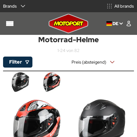
Brands
All brands
DE
Motorrad-Helme
1-24 von 82
Filter