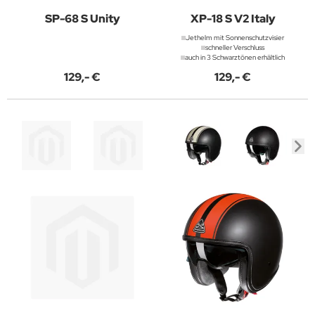
SP-68 S Unity
XP-18 S V2 Italy
Jethelm mit Sonnenschutzvisier
schneller Verschluss
auch in 3 Schwarztönen erhältlich
129,- €
129,- €