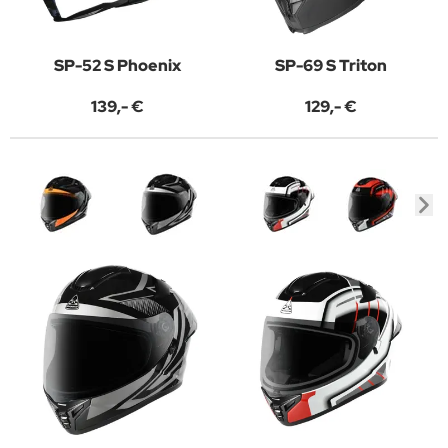
SP-52 S Phoenix
SP-69 S Triton
139,- €
129,- €