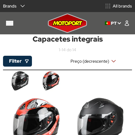
Brands
All brands
PT
Capacetes integrais
1-14 do 14
Filter