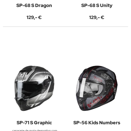
SP-68 S Dragon
SP-68 S Unity
129,- €
129,- €
SP-71 S Graphic
SP-56 Kids Numbers
capacete de mota desportivo com