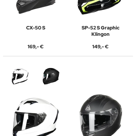
CX-50 S
SP-52 S Graphic
Klingon
169,- €
149,- €