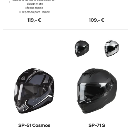
design mate
fecho rápido
Preparado para Pinlock
119,- €
109,- €
SP-51 Cosmos
SP-71 S