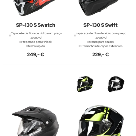
SP-130 S Swatch
SP-130 S Swift
Capacete de fibra de vidro a um preço
capacete de fibra de vidro com preço
acessível
acessível
Preparado para Pinlock
pronto para pinlock
fecho rápido
2 tamanhos de capas exteriores
249,- €
229,- €