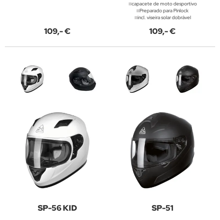
capacete de moto desportivo
Preparado para Pinlock
incl. viseira solar dobrável
109,- €
109,- €
SP-56 KID
SP-51